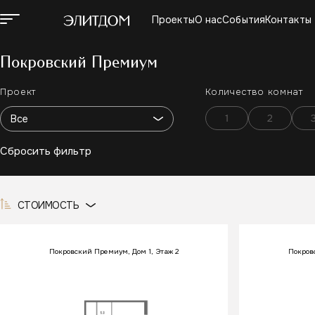
Проекты
О нас
События
Контакты
Покровский Премиум
ПРОЕКТЫ
Проект
Количество комнат
О НАС
1
2
СОБЫТИЯ
Все
КОНТАКТЫ
ГК АГРОСПЕЦТЕХ
Сбросить фильтр
СТОИМОСТЬ
Покровский Премиум, Дом 1, Этаж 2
Покров