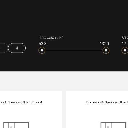
ПОКРОВСКИЙ ПРЕМИУМ
Площадь, м²
Ст
ДОМ НА КРАСНОЗВЕЗДНОЙ
53.3
132.1
17
3
4
АПАРТАМЕНТЫ НА РОДИОНОВА
КЛУБНЫЙ ДОМ НА ЯРОСЛАВСКОЙ
ский Премиум, Дом 1, Этаж 4
Покровский Премиум, Дом 1,