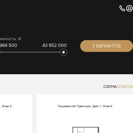
оимость, ₽
 989 500
43 952 000
СХЕМА
СПИСОК
 Этаж 5
Покровский Премиум, Дом 1, Этаж 6