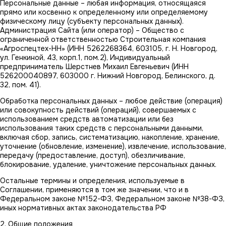
Персональные данные – любая информация, относящаяся
прямо или косвенно к определенному или определяемому
физическому лицу (субъекту персональных данных).
Администрация Сайта (или оператор) – Общество с
ограниченной ответственностью Строительная компания
«Агроспецтех-НН» (ИНН 5262268364, 603105, г. Н. Новгород,
ул. Генкиной, 43, корп.1, пом.2), Индивидуальный
предприниматель Шерстнев Михаил Евгеньевич (ИНН
526200040897, 603000 г. Нижний Новгород, Белинского, д.
32, пом. 41).
Обработка персональных данных – любое действие (операция)
или совокупность действий (операций), совершаемых с
использованием средств автоматизации или без
использования таких средств с персональными данными,
включая сбор, запись, систематизацию, накопление, хранение,
уточнение (обновление, изменение), извлечение, использование,
передачу (предоставление, доступ), обезличивание,
блокирование, удаление, уничтожение персональных данных.
Остальные термины и определения, используемые в
Соглашении, применяются в том же значении, что и в
Федеральном законе №152-ФЗ, Федеральном законе №38-ФЗ,
иных нормативных актах законодательства РФ
2. Общие положения