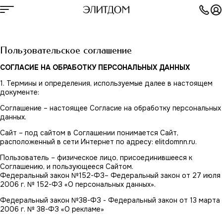
Пользовательское соглашение
О ПРОЕКТЕ
КОНТАКТЫ
СОГЛАСИЕ НА ОБРАБОТКУ ПЕРСОНАЛЬНЫХ ДАННЫХ
ЛОКАЦИЯ
АРХИТЕКТУРА
1. Термины и определения, используемые далее в настоящем
ДРУГИЕ ПРОЕКТЫ
документе:
Соглашение – настоящее Согласие на обработку персональных
Покровский Премиум
данных.
Дом на Краснозвездной
Апартаменты на Родионова
Сайт – под сайтом в Соглашении понимается Сайт,
Клубный дом на Ярославской
расположенный в сети Интернет по адресу:
elitdomnn.ru
.
Пользователь – физическое лицо, присоединившееся к
Соглашению, и пользующееся Сайтом.
Федеральный закон №152-ФЗ– Федеральный закон от 27 июля
2006 г. № 152-ФЗ «О персональных данных».
Федеральный закон №38-ФЗ - Федеральный закон от 13 марта
2006 г. № 38-ФЗ «О рекламе»